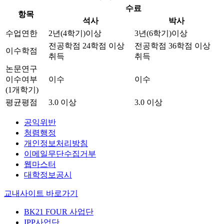
수료
항목
석사
박사
수업연한
2년(4학기)이상
3년(6학기)이상
전공학점 24학점 이상
전공학점 36학점 이상
이수학점
취득
취득
논문연구
이수여부
이수
이수
(1개학기)
평균평점
3.0 이상
3.0 이상
공익위반
청렴행정
개인정보처리방침
이메일무단수집거부
웹마스터
대학정보공시
교내사이트 바로가기
BK21 FOUR 사업단
IPP사업단