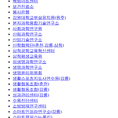
백령아트센터
보건진료소
봉사은행
강원대학교부설유치원(원주)
분자과학융합기술연구소
사회과학연구원
산림과학연구소
산업기술연구소
산학협력단(춘천,강릉,삼척)
삼척공학교육혁신센터
삼척평생교육원
의생명과학연구소
생명과학연구소
생명윤리위원회
생활스포츠지도사연수원(강릉)
생활협동조합(춘천)
생활협동조합(강릉)
성과관리센터(강릉)
수목진단센터
소방방재연구센터
스마트인프라연구소(강릉)
스마트캠퍼스(e-루리)