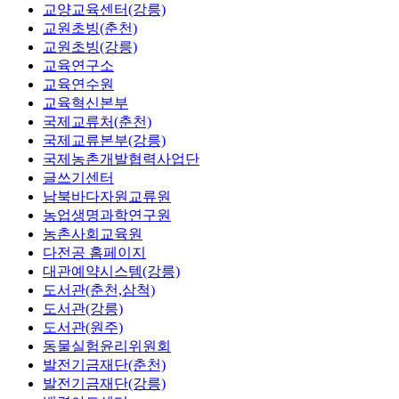
교양교육센터(강릉)
교원초빙(춘천)
교원초빙(강릉)
교육연구소
교육연수원
교육혁신본부
국제교류처(춘천)
국제교류본부(강릉)
국제농촌개발협력사업단
글쓰기센터
남북바다자원교류원
농업생명과학연구원
농촌사회교육원
다전공 홈페이지
대관예약시스템(강릉)
도서관(춘천,삼척)
도서관(강릉)
도서관(원주)
동물실험윤리위원회
발전기금재단(춘천)
발전기금재단(강릉)