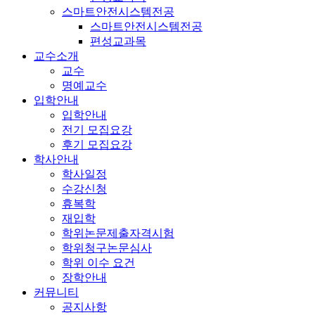
스마트안전시스템전공
스마트안전시스템전공
편성교과목
교수소개
교수
명예교수
입학안내
입학안내
전기 모집요강
후기 모집요강
학사안내
학사일정
수강신청
휴복학
재입학
학위논문제출자격시험
학위청구논문심사
학위 이수 요건
장학안내
커뮤니티
공지사항