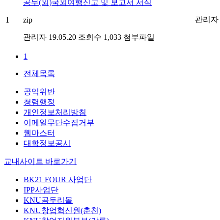
공무(외)국외여행신고 및 보고서 서식
관리자
1
zip
관리자
19.05.20
조회수 1,033
첨부파일
1
전체목록
공익위반
청렴행정
개인정보처리방침
이메일무단수집거부
웹마스터
대학정보공시
교내사이트 바로가기
BK21 FOUR 사업단
IPP사업단
KNU곰두리몰
KNU창업혁신원(춘천)