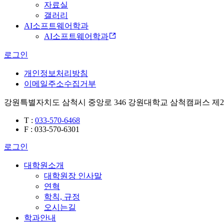
자료실
갤러리
AI소프트웨어학과
AI소프트웨어학과
로그인
개인정보처리방침
이메일주소수집거부
강원특별자치도 삼척시 중앙로 346 강원대학교 삼척캠퍼스 제2
T
:
033-570-6468
F
: 033-570-6301
로그인
대학원소개
대학원장 인사말
연혁
학칙, 규정
오시는길
학과안내